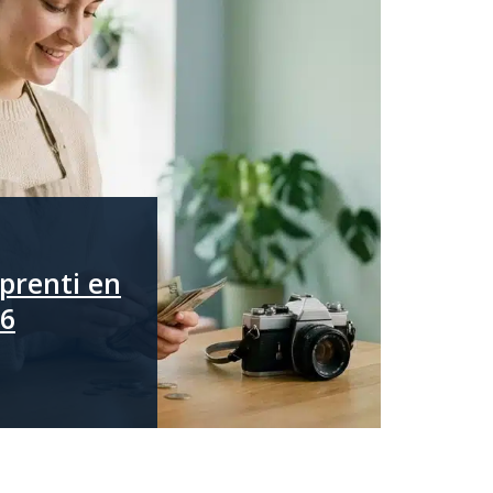
pprenti en
26