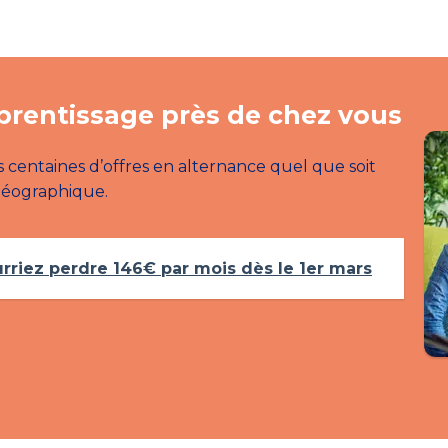
pprentissage près de chez vous
entaines d’offres en alternance quel que soit
 géographique.
urriez perdre 146€ par mois dès le 1er mars