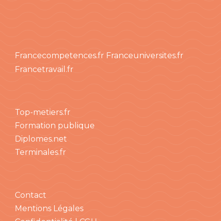
Francecompetences.fr
Franceuniversites.fr
Francetravail.fr
Top-metiers.fr
Formation publique
Diplomes.net
Terminales.fr
Contact
Mentions Légales