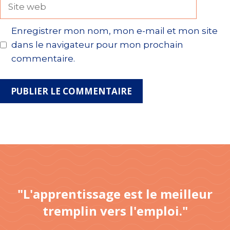
Site
web
Enregistrer mon nom, mon e-mail et mon site
dans le navigateur pour mon prochain
commentaire.
"L'apprentissage est le meilleur
tremplin vers l'emploi."