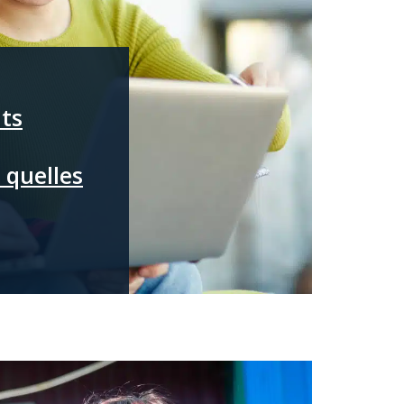
nts
 quelles