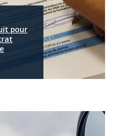
uit pour
trat
ge