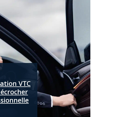
mation VTC
décrocher
ssionnelle