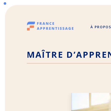
Aller
au
contenu
À PROPO
MAÎTRE D’APPRE