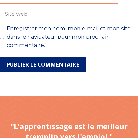
mail
Site
web
Enregistrer mon nom, mon e-mail et mon site
dans le navigateur pour mon prochain
commentaire.
"L'apprentissage est le meilleur
tremplin vers l'emploi."