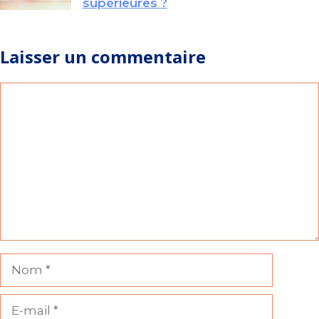
supérieures ?
Laisser un commentaire
Commentaire
Nom
E-