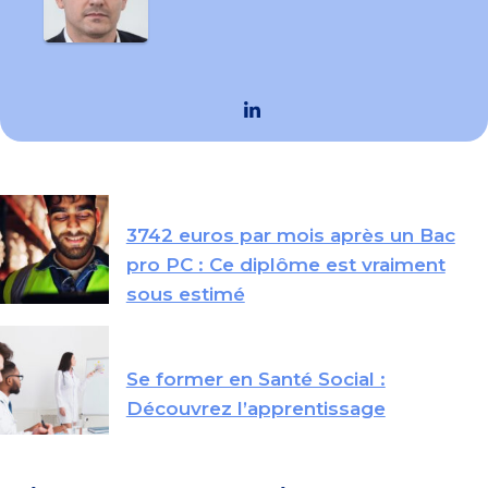
3742 euros par mois après un Bac
pro PC : Ce diplôme est vraiment
sous estimé
Se former en Santé Social :
Découvrez l’apprentissage