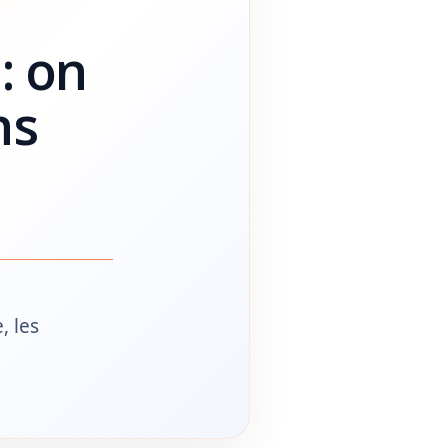
: on
ns
, les