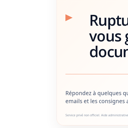
Ruptu
vous 
docu
Répondez à quelques ques
emails et les consignes 
Service privé non officiel. Aide administrativ