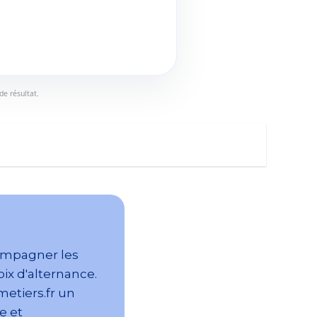
de résultat.
mpagner les
ix d'alternance.
metiers.fr un
e et