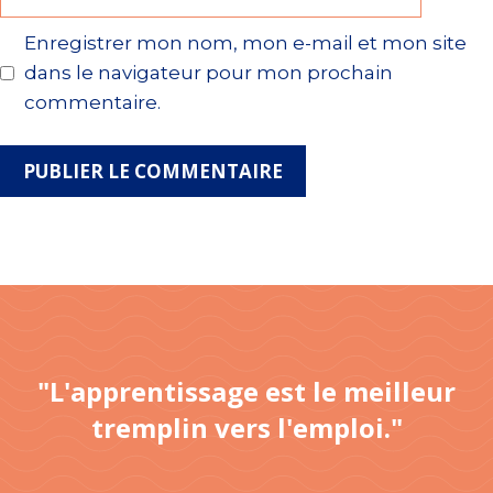
web
Enregistrer mon nom, mon e-mail et mon site
dans le navigateur pour mon prochain
commentaire.
"L'apprentissage est le meilleur
tremplin vers l'emploi."