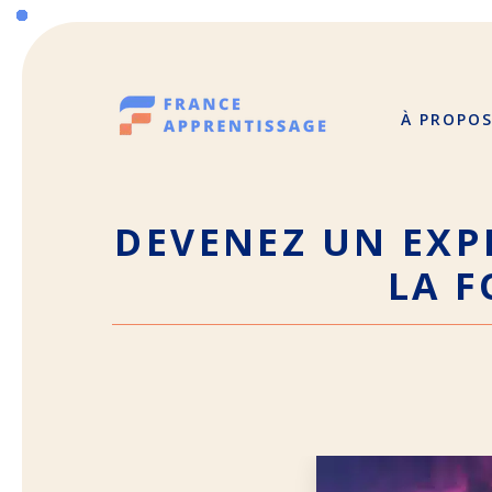
Aller
au
contenu
À PROPO
DEVENEZ UN EXPE
LA 