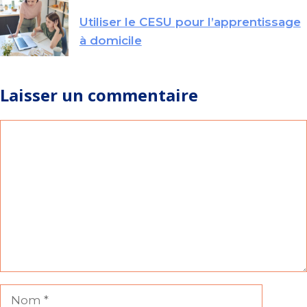
Utiliser le CESU pour l’apprentissage
à domicile
Laisser un commentaire
Commentaire
Nom