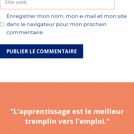
web
Enregistrer mon nom, mon e-mail et mon site
dans le navigateur pour mon prochain
commentaire.
"L'apprentissage est le meilleur
tremplin vers l'emploi."