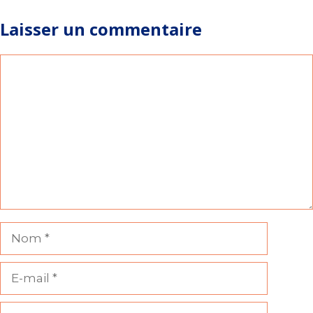
Laisser un commentaire
Commentaire
Nom
E-
mail
Site