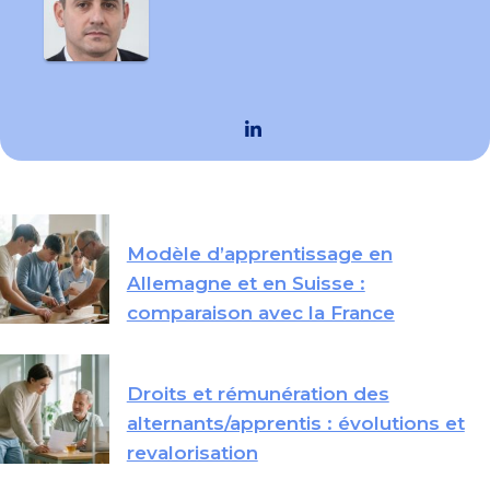
Modèle d’apprentissage en
Allemagne et en Suisse :
comparaison avec la France
Droits et rémunération des
alternants/apprentis : évolutions et
revalorisation