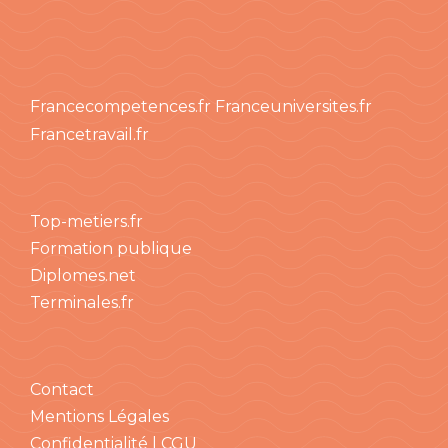
Francecompetences.fr
Franceuniversites.fr
Francetravail.fr
Top-metiers.fr
Formation publique
Diplomes.net
Terminales.fr
Contact
Mentions Légales
Confidentialité | CGU