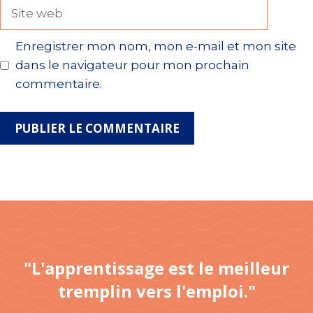
Site
web
Enregistrer mon nom, mon e-mail et mon site
dans le navigateur pour mon prochain
commentaire.
"L'apprentissage est le meilleur
tremplin vers l'emploi."