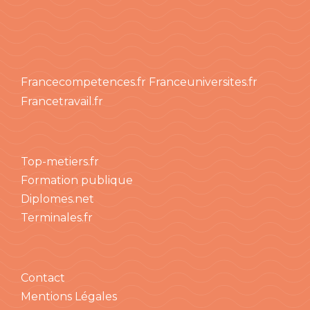
Francecompetences.fr
Franceuniversites.fr
Francetravail.fr
Top-metiers.fr
Formation publique
Diplomes.net
Terminales.fr
Contact
Mentions Légales