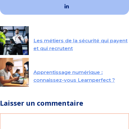
Les métiers de la sécurité qui payent
et qui recrutent
Apprentissage numérique :
connaissez-vous Learnperfect ?
Laisser un commentaire
Commentaire