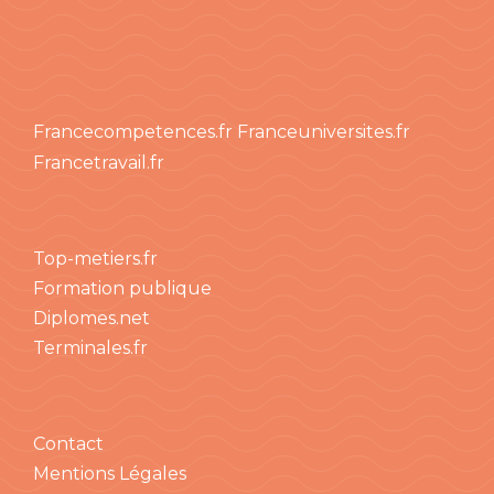
Francecompetences.fr
Franceuniversites.fr
Francetravail.fr
Top-metiers.fr
Formation publique
Diplomes.net
Terminales.fr
Contact
Mentions Légales