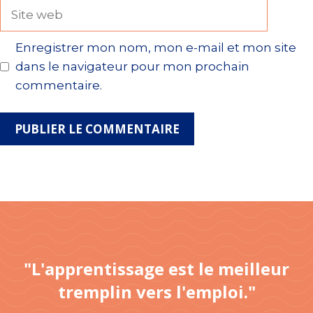
Site
web
Enregistrer mon nom, mon e-mail et mon site
dans le navigateur pour mon prochain
commentaire.
"L'apprentissage est le meilleur
tremplin vers l'emploi."