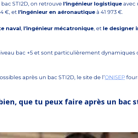
n bac STI2D, on retrouve
l’ingénieur logistique
avec u
4 €, et
l’ingénieur en aéronautique
à 41 973 €.
te naval
,
l’ingénieur mécatronique
, et
le designer i
veau bac +5 et sont particulièrement dynamiques d
ssibles après un bac STI2D, le site de l’
ONISEP
four
bien, que tu peux faire après un bac s