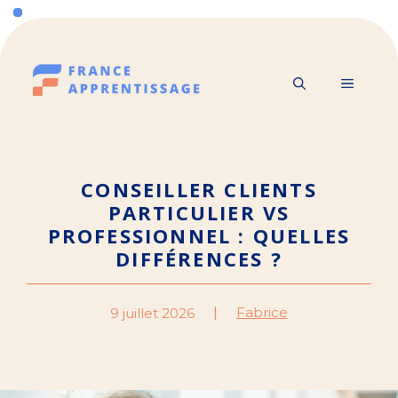
Aller
au
contenu
MENU
CONSEILLER CLIENTS
PARTICULIER VS
PROFESSIONNEL : QUELLES
DIFFÉRENCES ?
Fabrice
9 juillet 2026