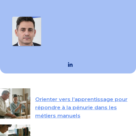
Orienter vers l’apprentissage pour
répondre à la pénurie dans les
métiers manuels