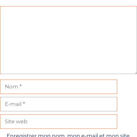
Commentaire
Nom
E-
mail
Site
web
Enregistrer mon nom, mon e-mail et mon site